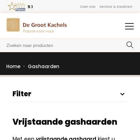
9.1
Over ons
Service & Kwaliteit
Passie voor vuur
Home
Gashaarden
Filter
Vrijstaande gashaarden
Met een
vrijstaande gashaard
kiest u