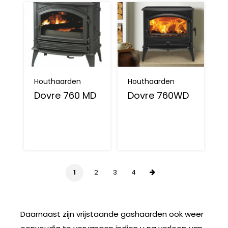
Houthaarden
Houthaarden
Dovre 760 MD
Dovre 760WD
1
2
3
4
Daarnaast zijn vrijstaande gashaarden ook weer