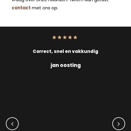
contact
met ons op.
Score:
10
uit
10
Correct, snel en vakkundig
jan oosting