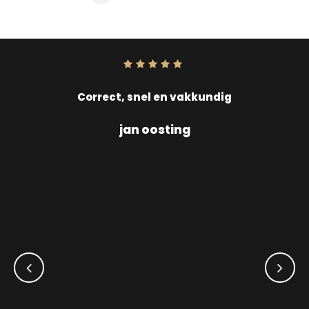
Score:
10
uit
10
Correct, snel en vakkundig
jan oosting