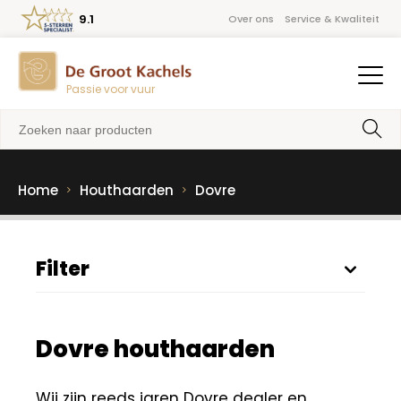
9.1
Over ons
Service & Kwaliteit
Passie voor vuur
Home
Houthaarden
Dovre
Filter
Dovre houthaarden
Wij zijn reeds jaren Dovre dealer en