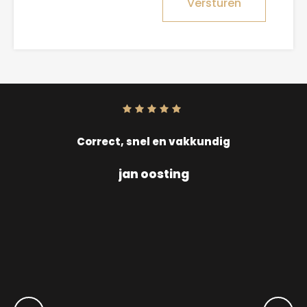
Versturen
Score:
10
uit
10
Correct, snel en vakkundig
jan oosting