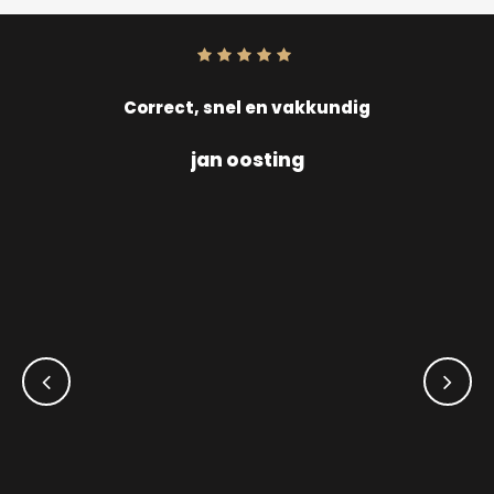
Score:
10
uit
10
Correct, snel en vakkundig
jan oosting