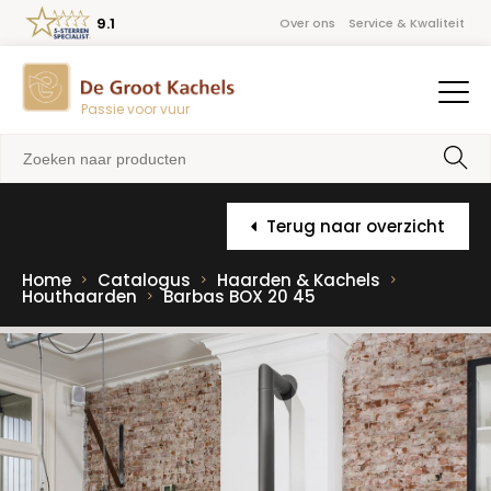
9.1
Over ons
Service & Kwaliteit
Passie voor vuur
Terug naar overzicht
Home
Catalogus
Haarden & Kachels
Houthaarden
Barbas BOX 20 45