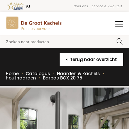
9.1
Over ons
Service & Kwaliteit
Passie voor vuur
Terug naar overzicht
Home
Catalogus
Haarden & Kachels
Houthaarden
Barbas BOX 20 75