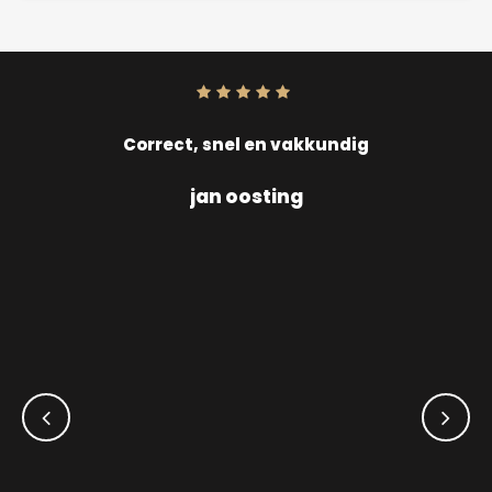
Score:
10
uit
10
Correct, snel en vakkundig
jan oosting