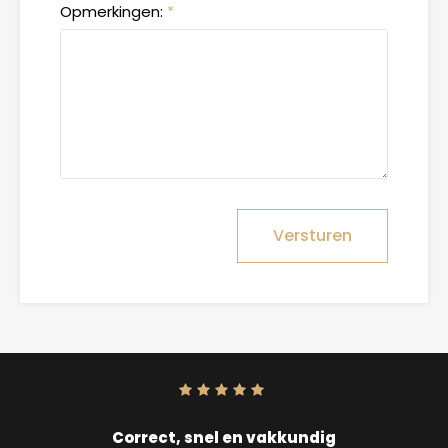
Opmerkingen:
*
Versturen
Score:
10
uit
10
Correct, snel en vakkundig