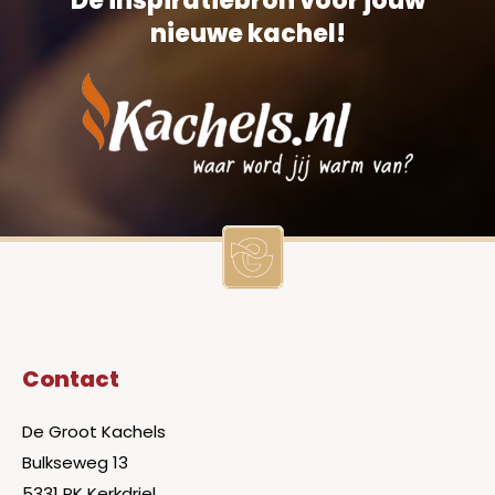
De inspiratiebron voor jouw
nieuwe kachel!
Contact
De Groot Kachels
Bulkseweg 13
5331 PK Kerkdriel