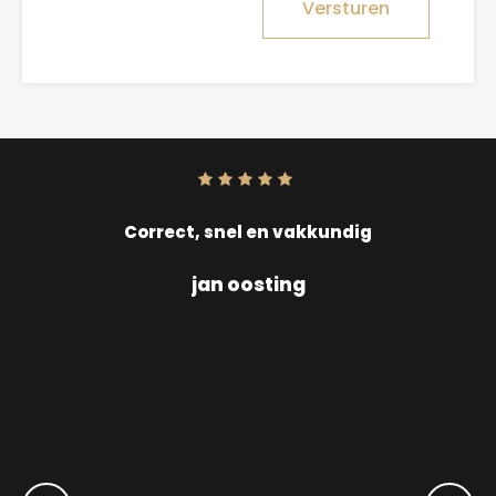
Versturen
Score:
10
uit
10
Correct, snel en vakkundig
jan oosting