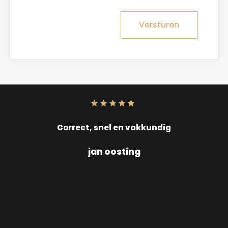
Versturen
Score:
10
uit
10
Correct, snel en vakkundig
jan oosting