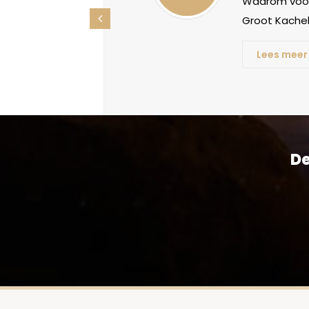
oorden, maar
Waarom voor
ht betekenis
Groot Kachel
Lees meer
De