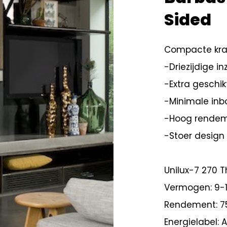
Sided
Compacte kra
-Driezijdige i
-Extra geschik
-Minimale in
-Hoog rendem
-Stoer design
Unilux-7 270 T
Vermogen: 9-
Rendement: 7
Energielabel: A