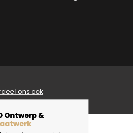
rdeel ons ook
D Ontwerp &
aatwerk