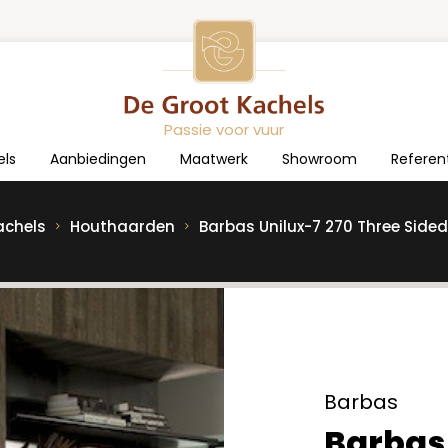
Passie voor vuur
els
Aanbiedingen
Maatwerk
Showroom
Referen
achels
Houthaarden
Barbas Unilux-7 270 Three Sided
Barbas
Barbas 