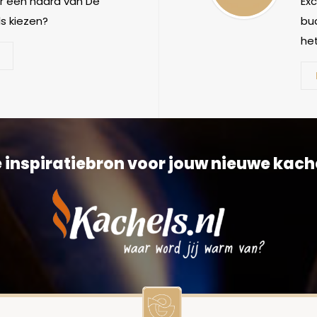
 een haard van De
Ex
s kiezen?
bud
het
 inspiratiebron voor jouw nieuwe kach