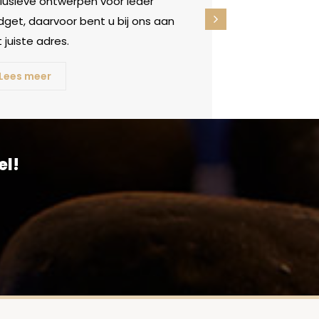
clusieve ontwerpen voor ieder
get, daarvoor bent u bij ons aan
 juiste adres.
Lees meer
el!