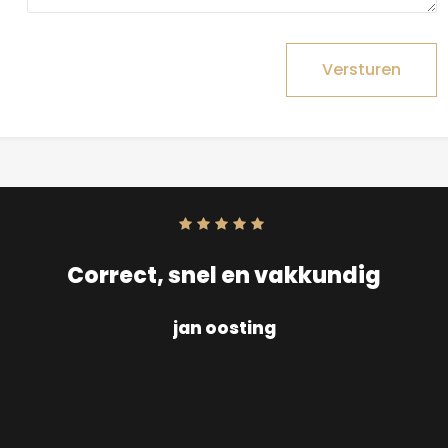
Versturen
Score:
10
uit
10
Correct, snel en vakkundig
jan oosting