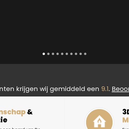
nten krijgen wij gemiddeld een
9.1
.
Beoo
nschap
&
3
ie
M