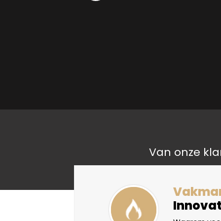
Van onze kla
liteit
Vakma
Innovat