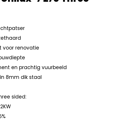
chtpatser
nzethaard
t voor renovatie
bouwdiepte
ent en prachtig vuurbeeld
 in 8mm dik staal
hree sided:
12KW
5%