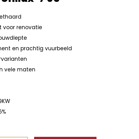
ethaard
t voor renovatie
bouwdiepte
ent en prachtig vuurbeeld
rvarianten
in vele maten
-9KW
5%