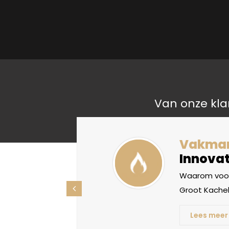
Van onze kla
liteit
Vakma
Innovat
oorden, maar
Waarom voor
ht betekenis
Groot Kachel
Lees meer