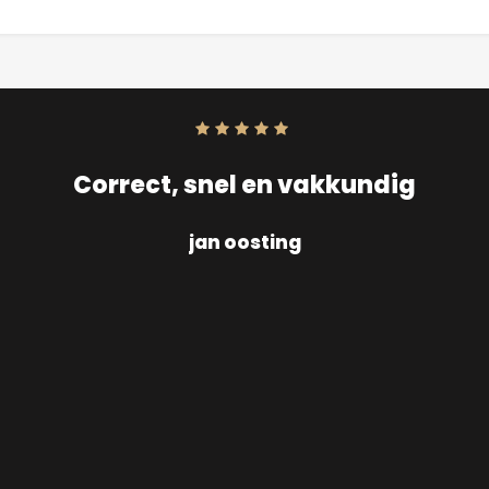
Score:
10
uit
10
Correct, snel en vakkundig
jan oosting