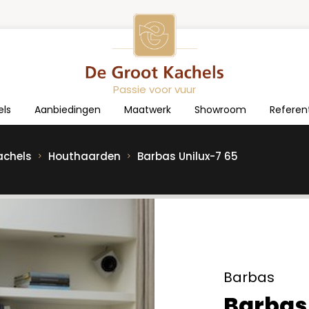
Passie voor vuur
els
Aanbiedingen
Maatwerk
Showroom
Referen
achels
Houthaarden
Barbas Unilux-7 65
Barbas
Barbas 