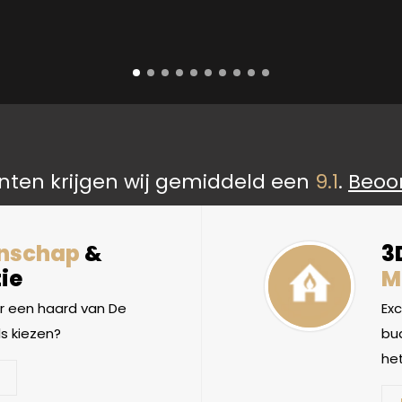
nten krijgen wij gemiddeld een
9.1
.
Beoo
nschap
&
3
ie
M
 een haard van De
Ex
s kiezen?
bud
het