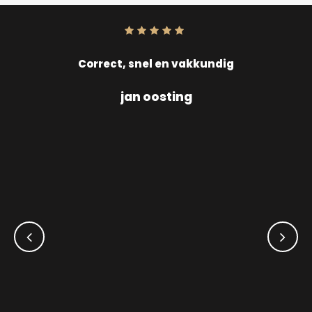
Score:
10
uit
10
Correct, snel en vakkundig
jan oosting