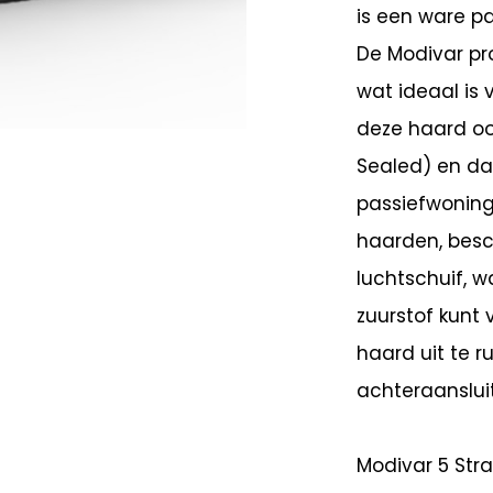
is een ware pa
De Modivar p
wat ideaal is
deze haard oo
Sealed) en da
passiefwoninge
haarden, besc
luchtschuif, 
zuurstof kunt 
haard uit te 
achteraansluit
Modivar 5 Stra