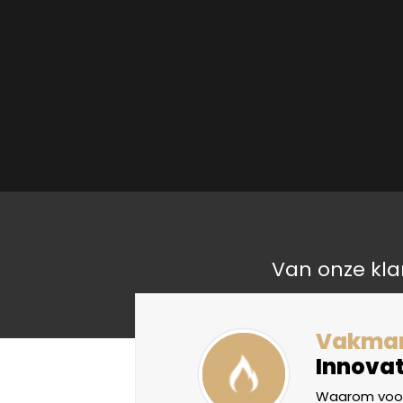
Van onze kla
liteit
Vakma
Innovat
oorden, maar
Waarom voor