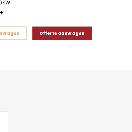
-6KW
A+
anvragen
Offerte aanvragen