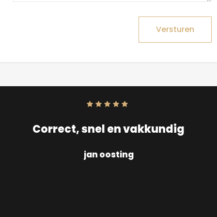
Versturen
Score:
10
uit
10
Correct, snel en vakkundig
jan oosting