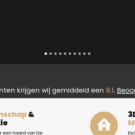
nten krijgen wij gemiddeld een
9.1
.
Beoo
nschap
&
3
ie
M
 een haard van De
Ex