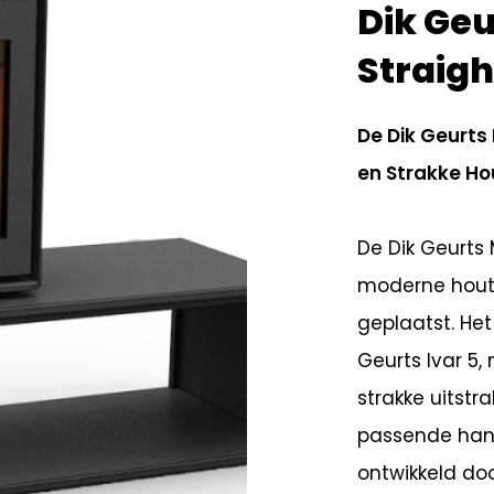
Dik Geu
Straigh
De Dik Geurts
en Strakke Ho
De Dik Geurts 
moderne houtka
geplaatst. He
Geurts Ivar 5
strakke uitstr
passende han
ontwikkeld do