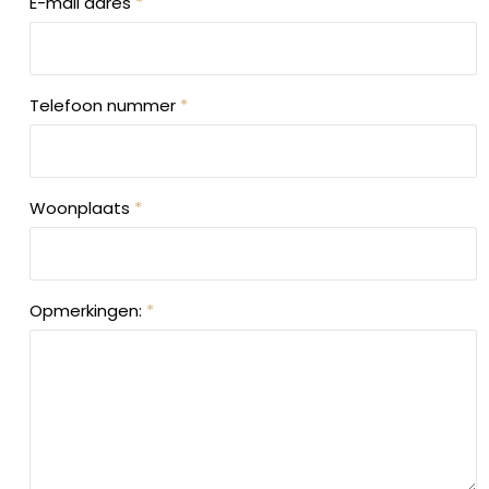
E-mail adres
*
Telefoon nummer
*
Woonplaats
*
Opmerkingen:
*