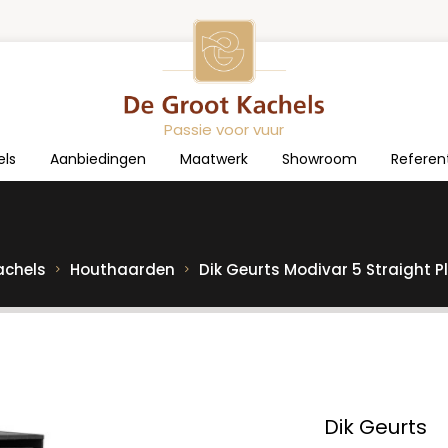
Passie voor vuur
els
Aanbiedingen
Maatwerk
Showroom
Referen
achels
Houthaarden
Dik Geurts Modivar 5 Straight P
Dik Geurts