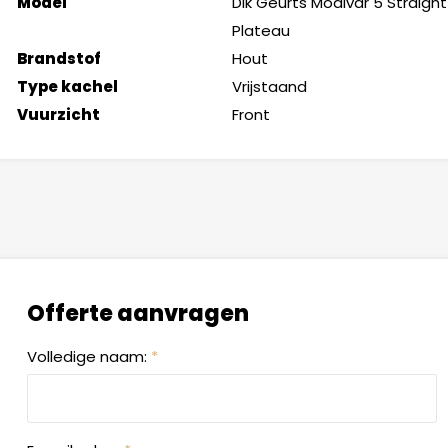
Model
Dik Geurts Modivar 5 Straight
Plateau
Brandstof
Hout
Type kachel
Vrijstaand
Vuurzicht
Front
Offerte aanvragen
Volledige naam:
*