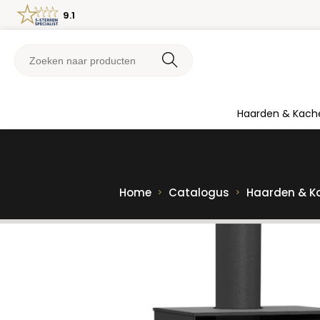
9.1
Haarden & Kach
Home
Catalogus
Haarden & K