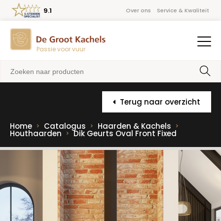
9.1
Over ons
Service & Kwaliteit
Passie voor vuur
Terug naar overzicht
Home
Catalogus
Haarden & Kachels
Houthaarden
Dik Geurts Oval Front Fixed