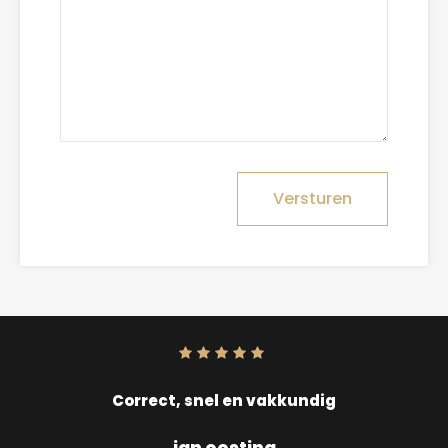
Versturen
Score:
10
uit
10
Correct, snel en vakkundig
jan oosting