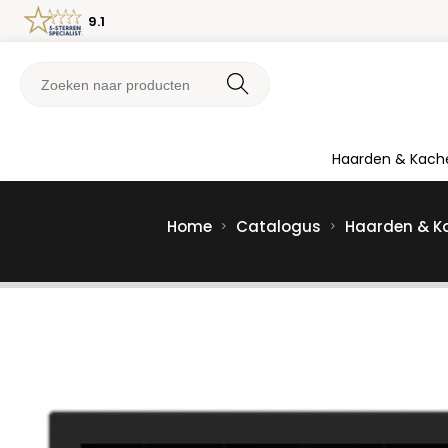
9.1
Haarden & Kach
Home
Catalogus
Haarden & K