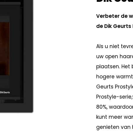
Verbeter de 
de Dik Geurts
Als u niet te
uw open haar
plaatsen. Het
hogere warmte
Geurts Prosty
Prostyle-seri
80%, waardoor
kunt meer warm
genieten van h