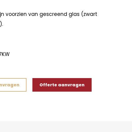
ijn voorzien van gescreend glas (zwart
).
-7KW
anvragen
Offerte aanvragen