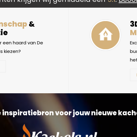
nschap
&
3
ie
M
 een haard van De
Ex
s kiezen?
bud
het
 inspiratiebron voor jouw nieuwe kach