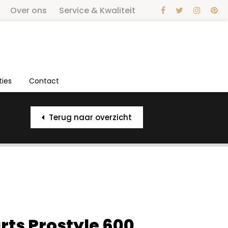
Over ons
Service & Kwaliteit
ties
Contact
Terug naar overzicht
rts Prostyle 600