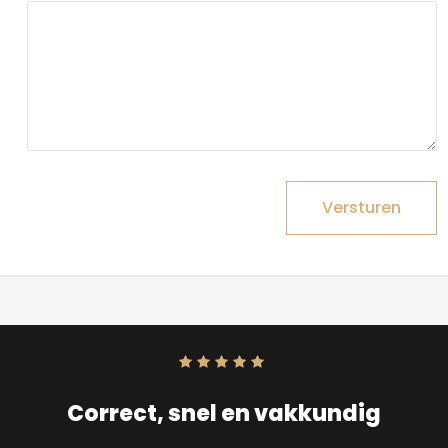
Versturen
Score:
10
uit
10
Correct, snel en vakkundig