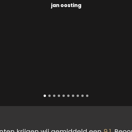
jan oosting
nten krijgen wij gemiddeld een
9.1
.
Beoo