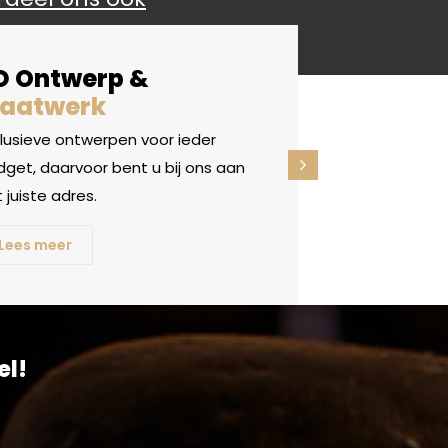
D Ontwerp &
aatwerk
clusieve ontwerpen voor ieder
get, daarvoor bent u bij ons aan
 juiste adres.
Lees meer
el!