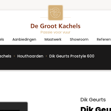
Passie voor vuur
els
Aanbiedingen
Maatwerk
Showroom
Referen
achels
Houthaarden
Dik Geurts Prostyle 600
Dik Geurts
Dik Geu