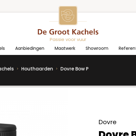
Passie voor vuur
els
Aanbiedingen
Maatwerk
Showroom
Referen
achels
Houthaarden
Dovre Bow P
Dovre
Dovre 