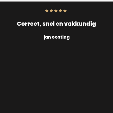
Score:
10
uit
10
Correct, snel en vakkundig
jan oosting