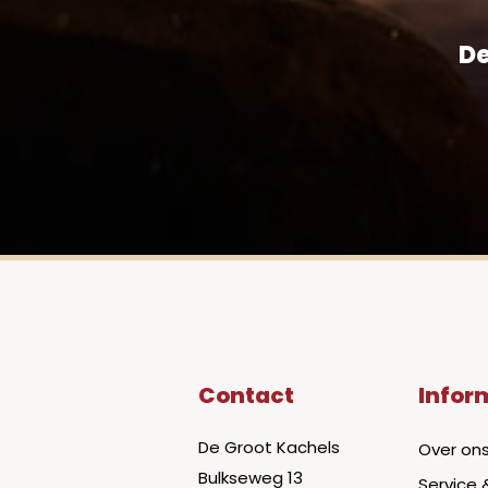
De
Contact
Infor
De Groot Kachels
Over on
Bulkseweg 13
Service 