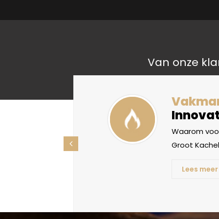
Van onze kla
liteit
Vakma
Innovat
oorden, maar
Waarom voor
ht betekenis
Groot Kachel
Lees meer