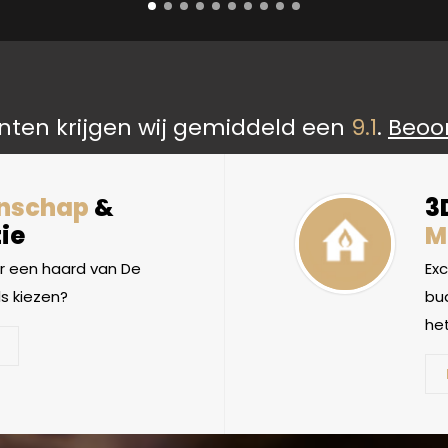
nten krijgen wij gemiddeld een
9.1
.
Beoo
nschap
&
3
ie
M
 een haard van De
Ex
s kiezen?
bud
het