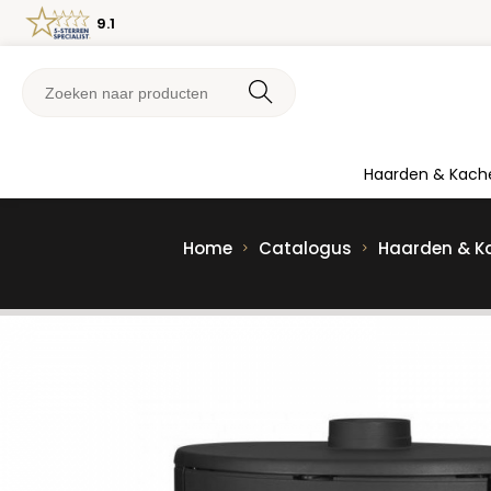
9.1
Haarden & Kach
Home
Catalogus
Haarden & K