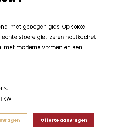
hel met gebogen glas. Op sokkel.
echte stoere gietijzeren houtkachel.
el met moderne vormen en een
9 %
1 KW
anvragen
Offerte aanvragen