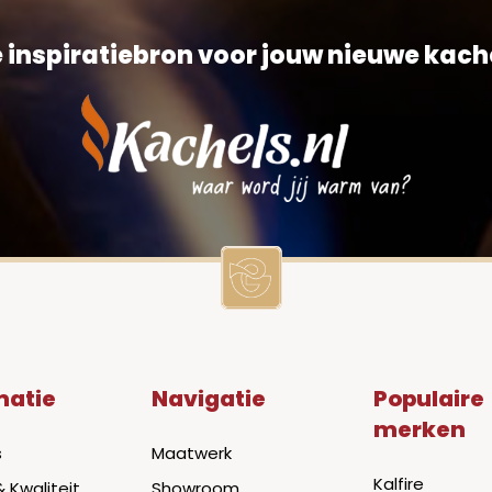
 inspiratiebron voor jouw nieuwe kach
matie
Navigatie
Populaire
merken
s
Maatwerk
Kalfire
& Kwaliteit
Showroom