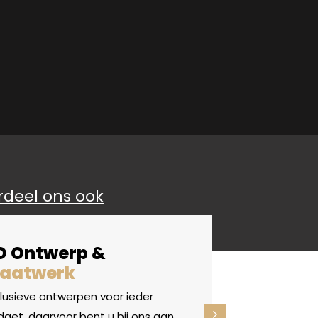
rdeel ons ook
D Ontwerp &
aatwerk
clusieve ontwerpen voor ieder
get, daarvoor bent u bij ons aan