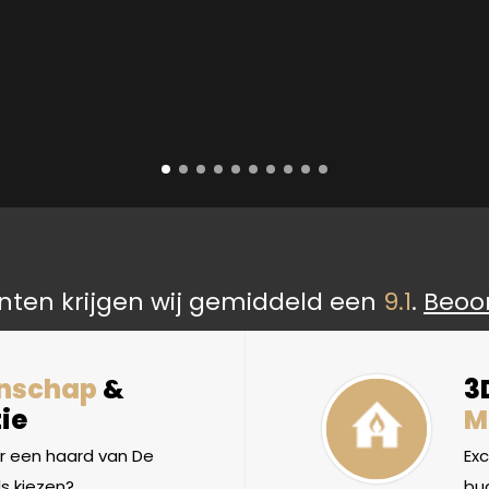
nten krijgen wij gemiddeld een
9.1
.
Beoo
nschap
&
3
ie
M
 een haard van De
Ex
s kiezen?
bud