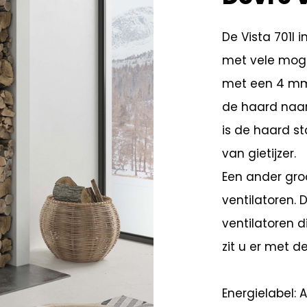
De Vista 701I 
met vele moge
met een 4 mm 
de haard naar
is de haard s
van gietijzer.
Een ander gro
ventilatoren. 
ventilatoren 
zit u er met de
Energielabel: A