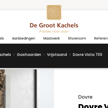
Passie voor vuur
els
Aanbiedingen
Maatwerk
Showroom
Referen
achels
Gashaarden
Vrijstaand
Dovre Vista 701i
Dovre
Dovre V