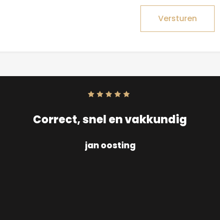
Versturen
Score:
10
uit
10
Correct, snel en vakkundig
jan oosting