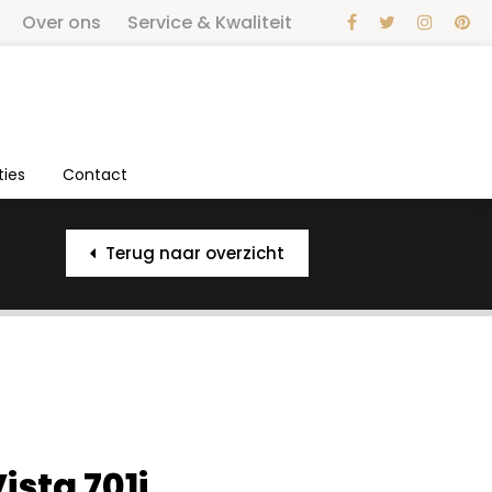
Over ons
Service & Kwaliteit
ties
Contact
Terug naar overzicht
ista 701i