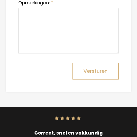
Opmerkingen:
*
Versturen
Score:
10
uit
10
Correct, snel en vakkundig