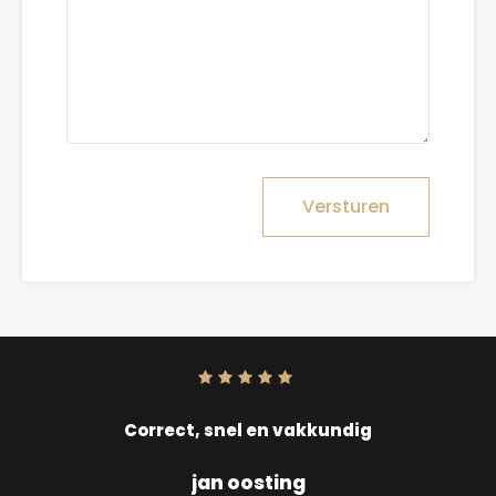
Versturen
Score:
10
uit
10
Correct, snel en vakkundig
jan oosting