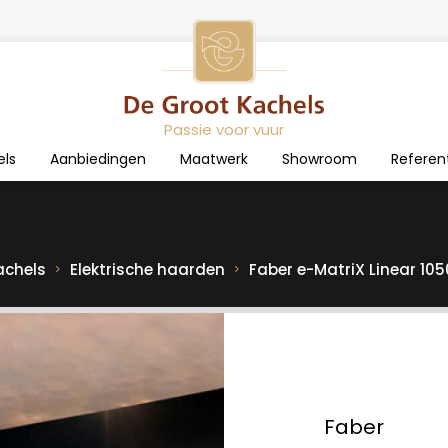
Passie voor vuur
els
Aanbiedingen
Maatwerk
Showroom
Referen
achels
Elektrische haarden
Faber e-MatriX Linear 10
Faber