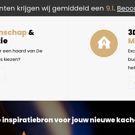
nten krijgen wij gemiddeld een
9.1
.
Beoo
nschap
&
3
ie
M
 een haard van De
Ex
s kiezen?
bud
het
 inspiratiebron voor jouw nieuwe kach