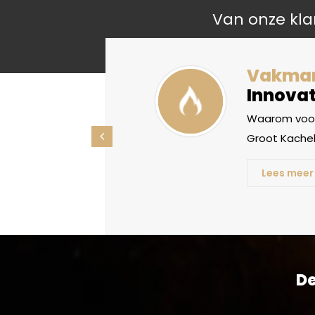
Van onze kla
liteit
Vakma
Innovat
oorden, maar
Waarom voor
ht betekenis
Groot Kachel
Lees meer
De