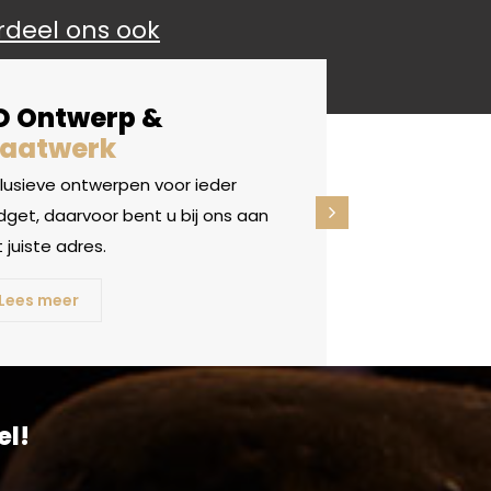
rdeel ons ook
D Ontwerp &
aatwerk
clusieve ontwerpen voor ieder
get, daarvoor bent u bij ons aan
 juiste adres.
Lees meer
el!