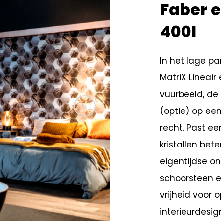
Faber e
400I
In het lage p
MatriX Lineair
vuurbeeld, de
(optie) op een
recht. Past e
kristallen bete
eigentijdse o
schoorsteen e
vrijheid voor 
interieurdesig