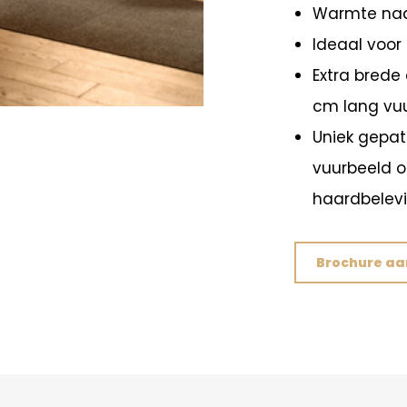
Warmte naar
Ideaal voor 
Extra brede 
cm lang vuu
Uniek gepat
vuurbeeld o
haardbelevi
Brochure a