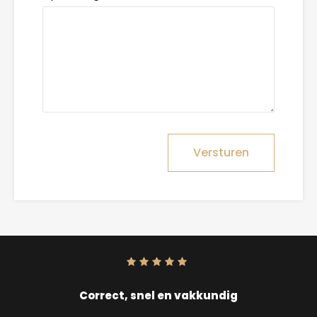
Versturen
Score:
10
uit
10
Correct, snel en vakkundig