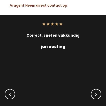
Vragen? Neem direct contact op
Score:
10
uit
10
Correct, snel en vakkundig
jan oosting