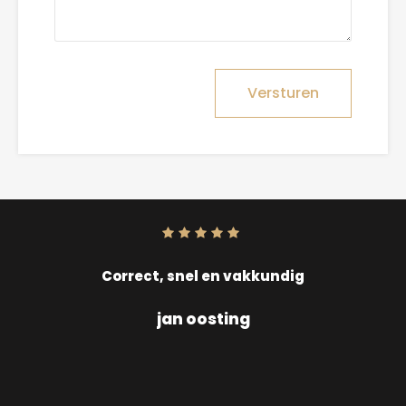
Versturen
Score:
10
uit
10
Correct, snel en vakkundig
jan oosting