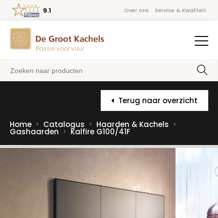
9.1
Over ons
Service & Kwaliteit
Passie voor vuur
Terug naar overzicht
Home
Catalogus
Haarden & Kachels
Gashaarden
Kalfire G100/41F