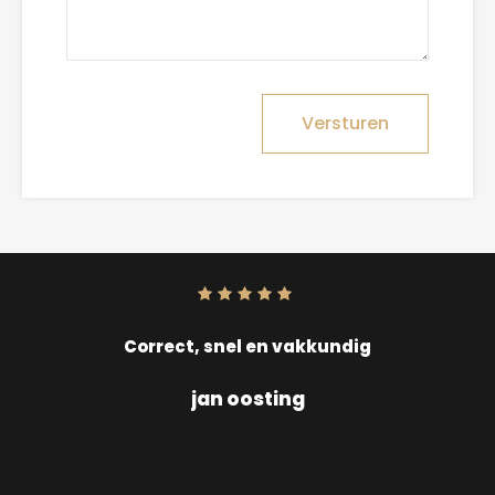
Versturen
Score:
10
uit
10
Correct, snel en vakkundig
jan oosting