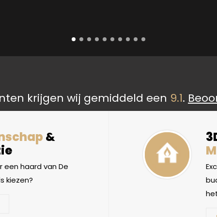
nten krijgen wij gemiddeld een
9.1
.
Beoo
nschap
&
3
ie
M
 een haard van De
Ex
s kiezen?
bud
het