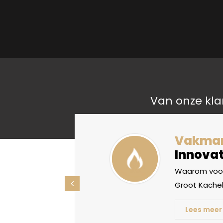
Van onze kla
liteit
Vakma
Innovat
oorden, maar
Waarom voor
ht betekenis
Groot Kachel
Lees meer