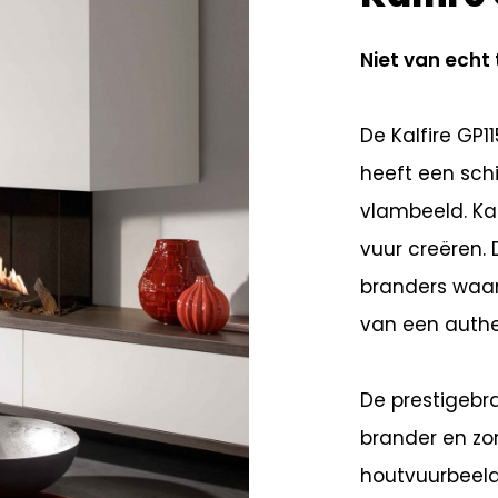
Niet van echt 
De Kalfire GP
heeft een schi
vlambeeld. Kal
vuur creëren.
branders waarb
van een authe
De prestigebr
brander en zo
houtvuurbeeld.