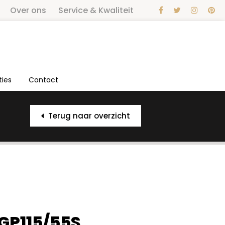
Over ons
Service & Kwaliteit
ties
Contact
Terug naar overzicht
 GP115/55S