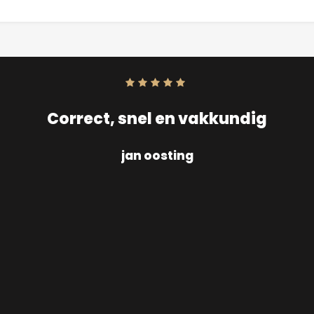
Score:
10
uit
10
Correct, snel en vakkundig
jan oosting