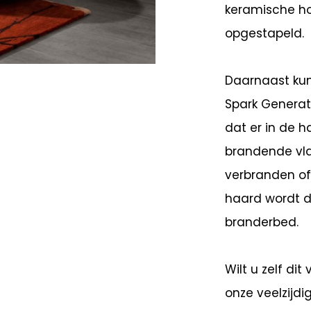
keramische ho
opgestapeld.
Daarnaast kun
Spark Generat
dat er in de h
brandende vl
verbranden of 
haard wordt d
branderbed.
Wilt u zelf di
onze veelzijdi