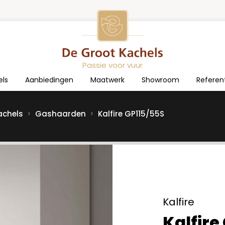
Passie voor vuur
els
Aanbiedingen
Maatwerk
Showroom
Referen
achels
Gashaarden
Kalfire GP115/55S
Kalfire
Kalfire