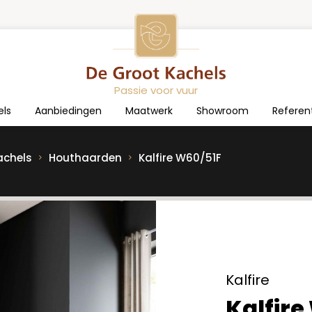
Passie voor vuur
els
Aanbiedingen
Maatwerk
Showroom
Referen
achels
Houthaarden
Kalfire W60/51F
Kalfire
Kalfire