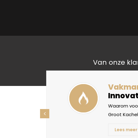
Van onze kla
liteit
Vakma
Innovat
oorden, maar
Waarom voor
ht betekenis
Groot Kachel
Lees meer