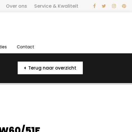
Over ons
Service & Kwaliteit
ties
Contact
Terug naar overzicht
 W60/51F