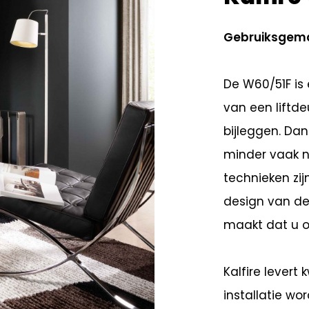
Gebruiksgema
De W60/51F is
van een liftd
bijleggen. Dan
minder vaak n
technieken zij
design van dez
maakt dat u o
Kalfire levert
installatie wo