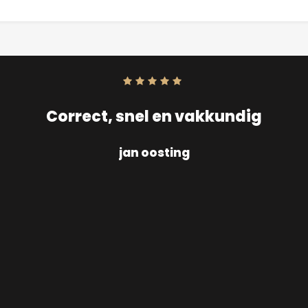
Score:
10
uit
10
Correct, snel en vakkundig
jan oosting