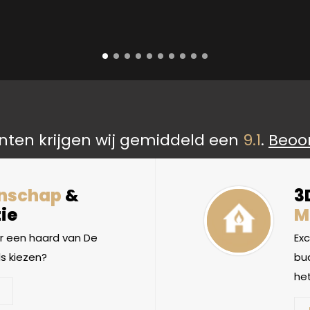
nten krijgen wij gemiddeld een
9.1
.
Beoo
nschap
&
3
ie
M
 een haard van De
Ex
s kiezen?
bud
het