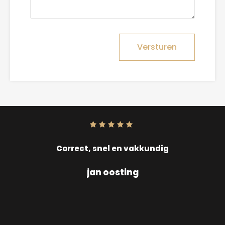
Versturen
Score:
10
uit
10
Correct, snel en vakkundig
jan oosting