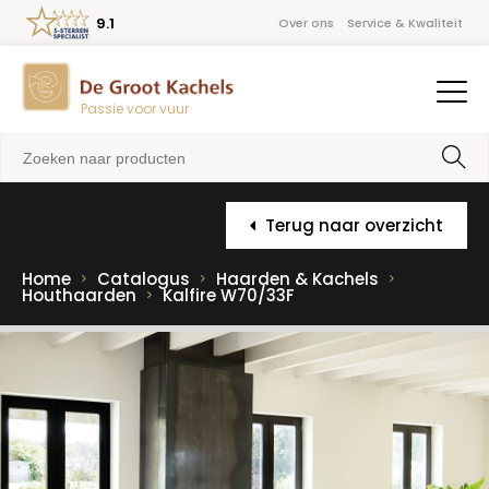
9.1
Over ons
Service & Kwaliteit
Passie voor vuur
Terug naar overzicht
Home
Catalogus
Haarden & Kachels
Houthaarden
Kalfire W70/33F