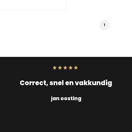
1
Score:
10
uit
10
Correct, snel en vakkundig
jan oosting