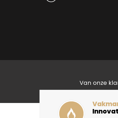
Van onze kla
liteit
Vakma
Innovat