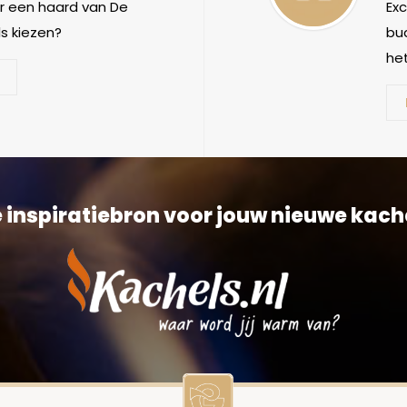
 een haard van De
Ex
s kiezen?
bud
het
 inspiratiebron voor jouw nieuwe kach