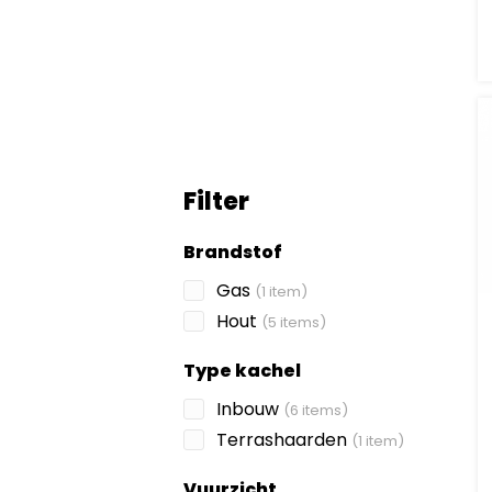
Filter
Brandstof
Gas
(1 item)
Hout
(5 items)
Type kachel
Inbouw
(6 items)
Terrashaarden
(1 item)
Vuurzicht