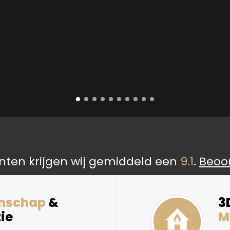
nten krijgen wij gemiddeld een
9.1
.
Beoo
nschap
&
3
ie
M