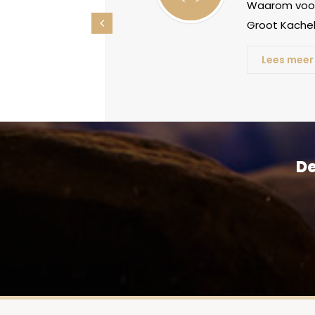
oorden, maar
Waarom voor
ht betekenis
Groot Kachel
Lees meer
De