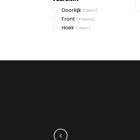
Doorkijk
(1 item)
Front
(4 items)
Hoek
(1 item)
nt aan kachels in hun
e maken. Wij kozen voor
 pareltje op zichzelf.