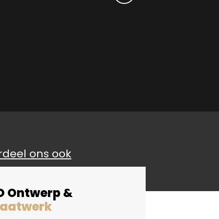
rdeel ons ook
D Ontwerp &
aatwerk