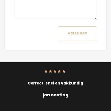
Versturen
Score:
10
uit
10
Correct, snel en vakkundig
jan oosting