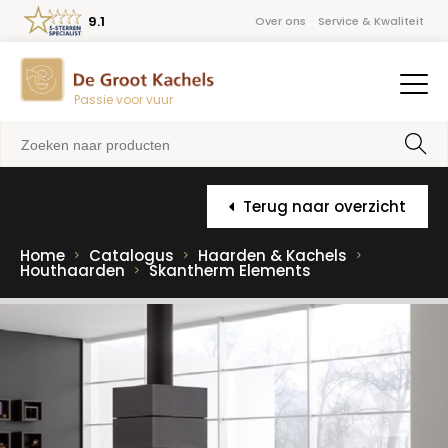
9.1
Over ons
Service & Kwaliteit
Passie voor vuur
Terug naar overzicht
Home
Catalogus
Haarden & Kachels
Houthaarden
Skantherm Elements