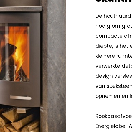
De houthaard 
nodig om grote
compacte afm
diepte, is het
kleinere ruimt
verwerkte deta
design versie
van speksteen
opnemen en l
Rookgasafvoe
Energielabel: 