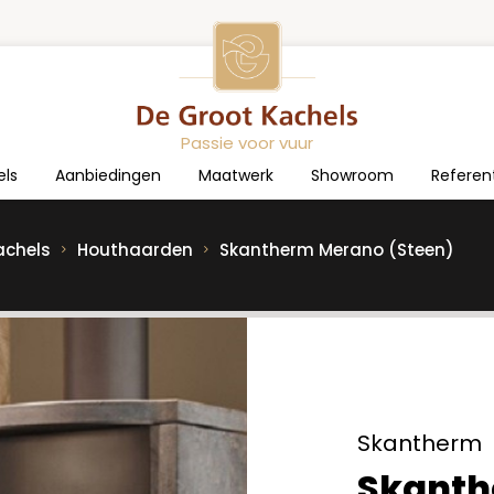
Passie voor vuur
els
Aanbiedingen
Maatwerk
Showroom
Referen
achels
Houthaarden
Skantherm Merano (Steen)
Skantherm
Skanth