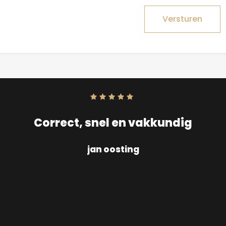
Versturen
Score:
10
uit
10
Correct, snel en vakkundig
jan oosting