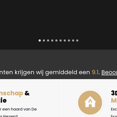
nten krijgen wij gemiddeld een
9.1
.
Beoo
nschap
&
3
ie
M
 een haard van De
Ex
s kiezen?
bud