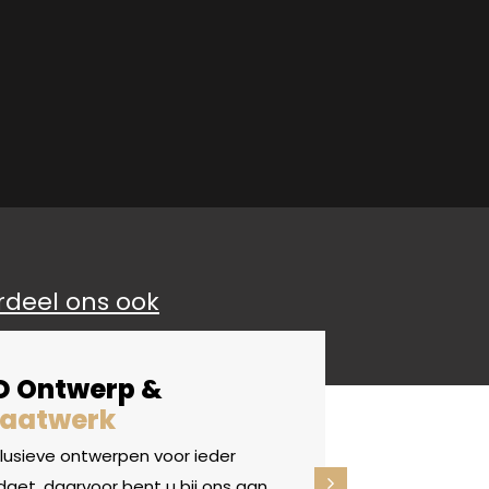
rdeel ons ook
D Ontwerp &
aatwerk
clusieve ontwerpen voor ieder
get, daarvoor bent u bij ons aan