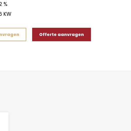
2 %
6 KW
anvragen
Offerte aanvragen