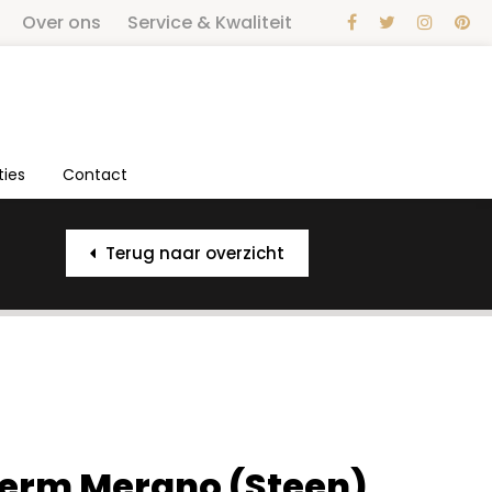
Over ons
Service & Kwaliteit
ties
Contact
Terug naar overzicht
erm Merano (Steen)