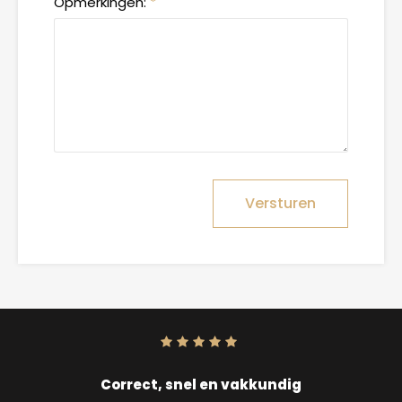
Opmerkingen:
*
Versturen
Score:
10
uit
10
Correct, snel en vakkundig