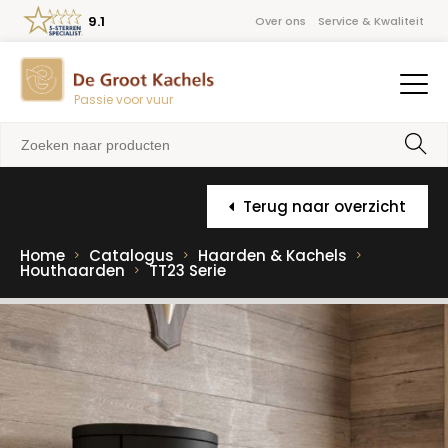
9.1
Over ons
Service & Kwaliteit
Passie voor vuur
Terug naar overzicht
Home
Catalogus
Haarden & Kachels
Houthaarden
TT23 Serie