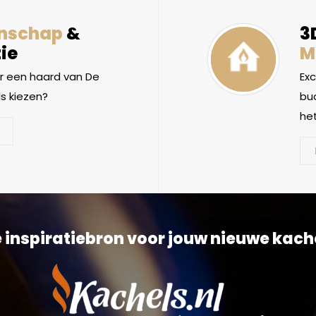
nschap
&
3
ie
M
 een haard van De
Ex
s kiezen?
bud
het
 inspiratiebron voor jouw nieuwe kach