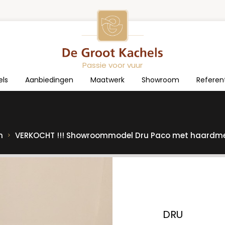
Passie voor vuur
els
Aanbiedingen
Maatwerk
Showroom
Referen
n
VERKOCHT !!! Showroommodel Dru Paco met haardme
DRU