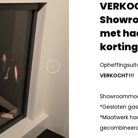
VERKOC
Showro
met ha
korting
Opheffingsui
VERKOCHT!!!
Showroommo
*Gesloten ga
*Maatwerk ha
gecombineerd