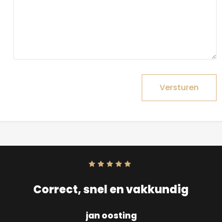
Versturen
Score:
10
uit
10
Correct, snel en vakkundig
jan oosting