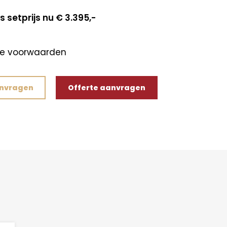
s setprijs nu € 3.395,-
de voorwaarden
anvragen
Offerte aanvragen