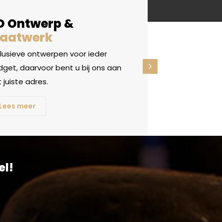
D Ontwerp &
aatwerk
clusieve ontwerpen voor ieder
get, daarvoor bent u bij ons aan
 juiste adres.
Lees meer
el!