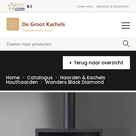
9.1
Over ons
Service & Kwaliteit
Passie voor vuur
Terug naar overzicht
Home
Catalogus
Haarden & Kachels
Houthaarden
Wanders Black Diamond