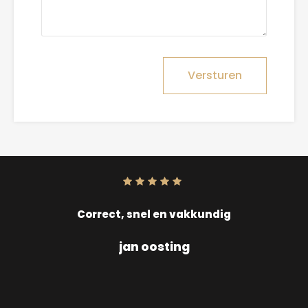
Versturen
Score:
10
uit
10
Correct, snel en vakkundig
jan oosting