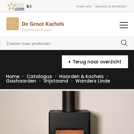
9.1
Over ons
Service & Kwaliteit
Passie voor vuur
Terug naar overzicht
Home
Catalogus
Haarden & Kachels
Gashaarden
Vrijstaand
Wanders Linde