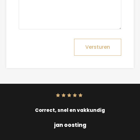
Versturen
Score:
10
uit
10
Correct, snel en vakkundig
jan oosting