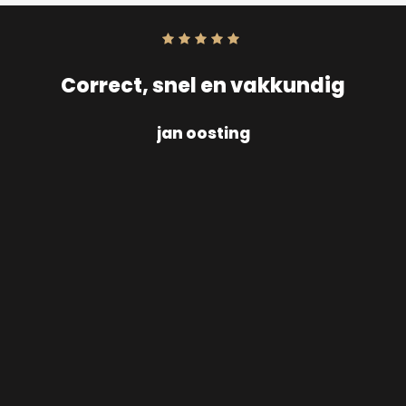
Score:
10
uit
10
Correct, snel en vakkundig
jan oosting