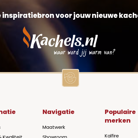
 inspiratiebron voor jouw nieuwe kach
matie
Navigatie
Populaire
merken
s
Maatwerk
Kalfire
& Kwaliteit
Showroom