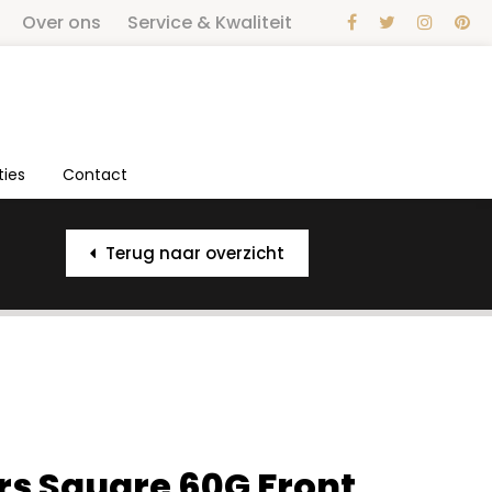
Over ons
Service & Kwaliteit
ties
Contact
Terug naar overzicht
s Square 60G Front