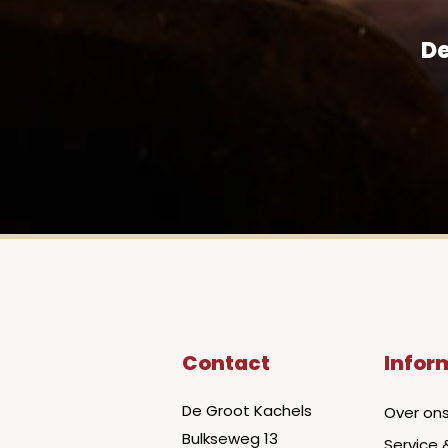
De
Contact
Infor
De Groot Kachels
Over on
Bulkseweg 13
Service 