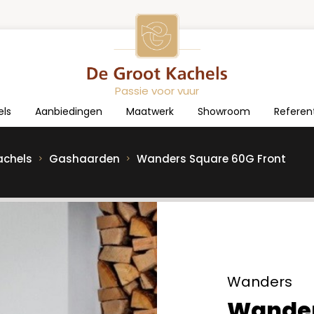
Passie voor vuur
els
Aanbiedingen
Maatwerk
Showroom
Referen
achels
Gashaarden
Wanders Square 60G Front
Wanders
Wander