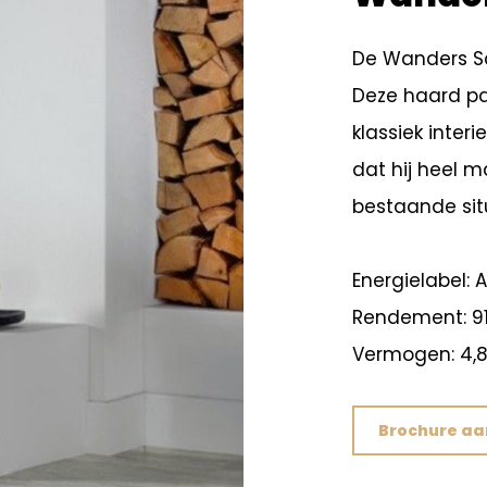
De Wanders Sq
Deze haard pa
klassiek inter
dat hij heel m
bestaande situ
Energielabel: A
Rendement: 91
Vermogen: 4,
Brochure a