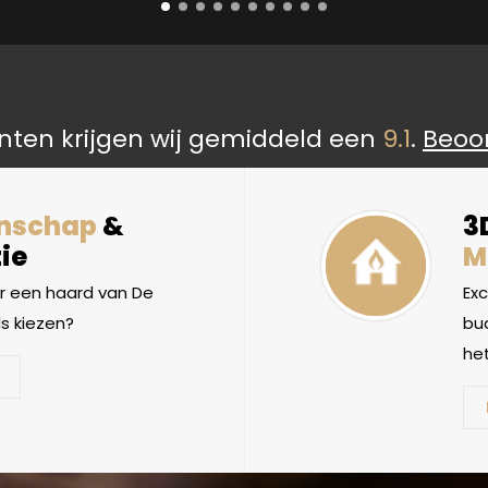
nten krijgen wij gemiddeld een
9.1
.
Beoo
nschap
&
3
ie
M
 een haard van De
Ex
s kiezen?
bud
het