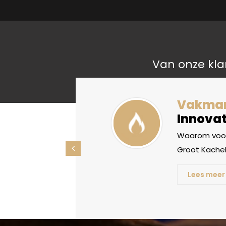
Van onze kla
liteit
Vakma
Innovat
oorden, maar
Waarom voor
ht betekenis
Groot Kachel
Lees meer