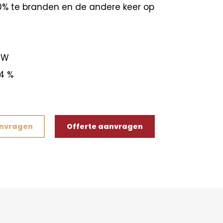
0% te branden en de andere keer op
KW
4 %
anvragen
Offerte aanvragen