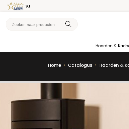
9.1
Haarden & Kach
Home
Catalogus
Haarden & K