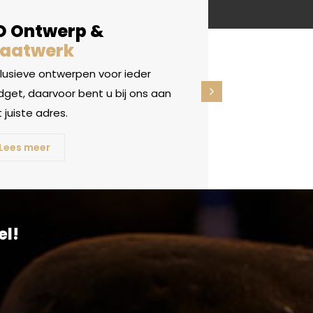
D Ontwerp &
aatwerk
clusieve ontwerpen voor ieder
get, daarvoor bent u bij ons aan
 juiste adres.
Lees meer
el!