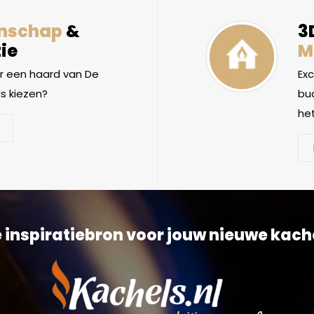
nschap
&
3
ie
M
 een haard van De
Ex
s kiezen?
bud
het
 inspiratiebron voor jouw nieuwe kach