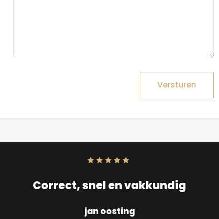
Versturen
Score:
10
uit
10
Correct, snel en vakkundig
jan oosting