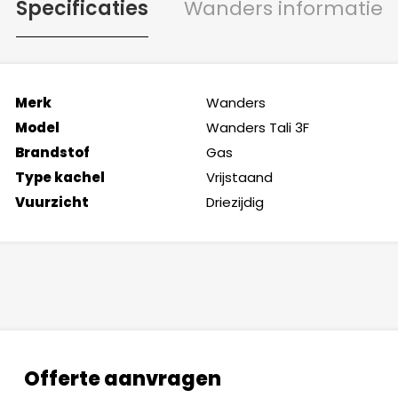
Specificaties
Wanders informatie
Merk
Wanders
Model
Wanders Tali 3F
Brandstof
Gas
Type kachel
Vrijstaand
Vuurzicht
Driezijdig
Offerte aanvragen