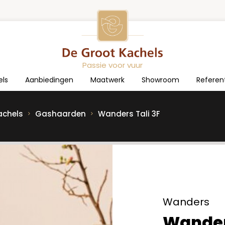
Passie voor vuur
els
Aanbiedingen
Maatwerk
Showroom
Referen
achels
Gashaarden
Wanders Tali 3F
Wanders
Wanders