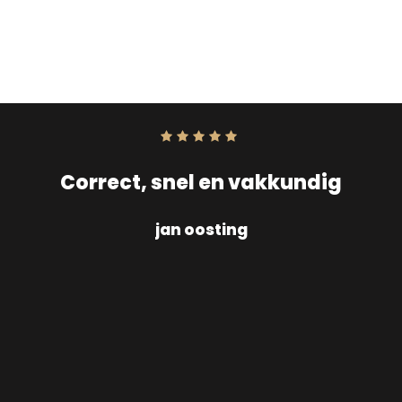
Score:
10
uit
10
Correct, snel en vakkundig
jan oosting