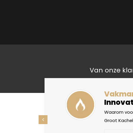
Van onze kla
liteit
Vakma
Innovat
oorden, maar
Waarom voor
ht betekenis
Groot Kachel