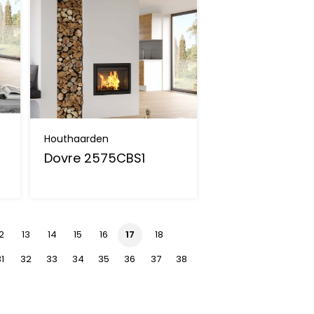
Houthaarden
Dovre 2575CBS1
12
13
14
15
16
17
18
31
32
33
34
35
36
37
38