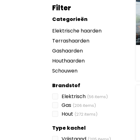
Filter
Categorieën
Elektrische haarden
Terrashaarden
Gashaarden
Houthaarden
Schouwen
Brandstof
Elektrisch
(56 items)
Gas
(206 items)
Hout
(272 items)
Type kachel
Vrijstaand
(205 items)