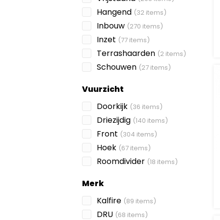
Hangend
(32 items)
Inbouw
(270 items)
Inzet
(77 items)
Terrashaarden
(2 items)
Schouwen
(27 items)
Vuurzicht
Doorkijk
(36 items)
Driezijdig
(140 items)
Front
(304 items)
Hoek
(67 items)
Roomdivider
(18 items)
Merk
Kalfire
(89 items)
DRU
(68 items)