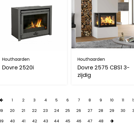
Houthaarden
Houthaarden
Dovre 2520i
Dovre 2575 CBS1 3-
zijdig
1
2
3
4
5
6
7
8
9
10
11
19
20
21
22
23
24
25
26
27
28
29
30
39
40
41
42
43
44
45
46
47
48