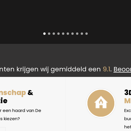
nten krijgen wij gemiddeld een
9.1
.
Beoo
nschap
&
3
ie
M
 een haard van De
Ex
s kiezen?
bud
het