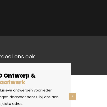
rdeel ons ook
D Ontwerp &
aatwerk
clusieve ontwerpen voor ieder
get, daarvoor bent u bij ons aan
 juiste adres.