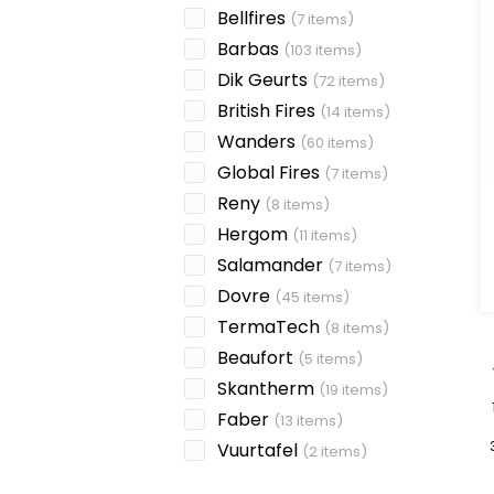
Bellfires
(7 items)
Barbas
(103 items)
Dik Geurts
(72 items)
British Fires
(14 items)
Wanders
(60 items)
Global Fires
(7 items)
Reny
(8 items)
Hergom
(11 items)
Salamander
(7 items)
Dovre
(45 items)
TermaTech
(8 items)
Beaufort
(5 items)
Skantherm
(19 items)
Faber
(13 items)
Vuurtafel
(2 items)