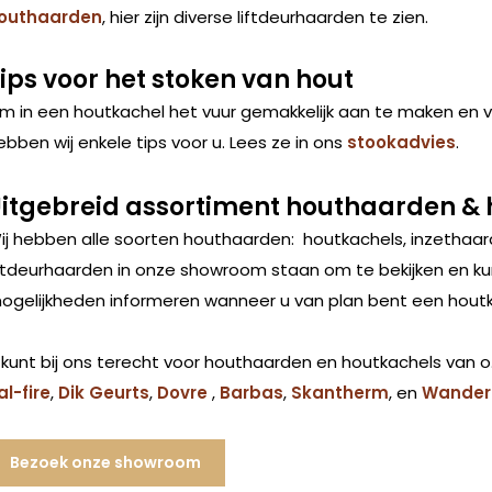
outhaarden
, hier zijn diverse liftdeurhaarden te zien.
ips voor het stoken van hout
m in een houtkachel het vuur gemakkelijk aan te maken en 
ebben wij enkele tips voor u. Lees ze in ons
stookadvies
.
itgebreid assortiment houthaarden &
ij hebben alle soorten houthaarden: houtkachels, inzethaa
iftdeurhaarden in onze showroom staan om te bekijken en ku
ogelijkheden informeren wanneer u van plan bent een houtk
 kunt bij ons terecht voor houthaarden
en houtkachels van o
al-fire
,
Dik Geurts
,
Dovre
,
Barbas
,
Skantherm
, en
Wande
Bezoek onze showroom