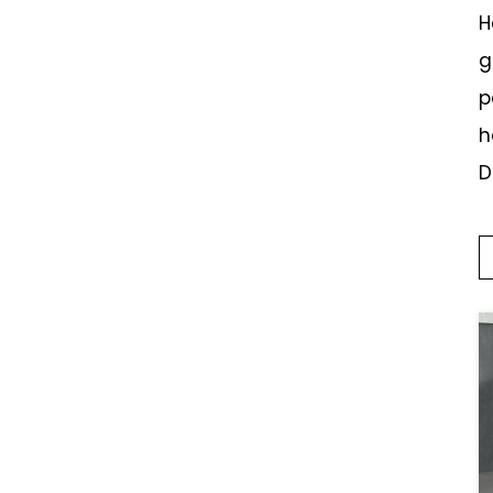
H
g
p
h
D