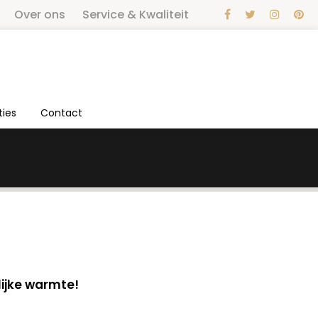
Over ons
Service & Kwaliteit
ties
Contact
ijke warmte!