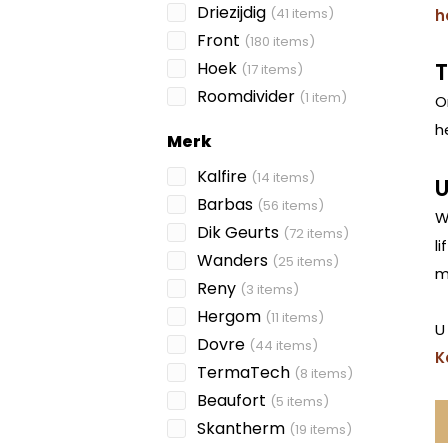
Driezijdig
(41 items)
h
Front
(180 items)
Hoek
T
(17 items)
Roomdivider
(1 item)
O
h
Merk
Kalfire
(14 items)
U
Barbas
(56 items)
W
Dik Geurts
(72 items)
l
Wanders
(25 items)
m
Reny
(3 items)
Hergom
(11 items)
U
Dovre
(44 items)
K
TermaTech
(8 items)
Beaufort
(5 items)
Skantherm
(19 items)