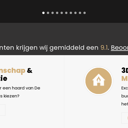
nten krijgen wij gemiddeld een
9.1
.
Beoo
nschap
&
3
ie
M
 een haard van De
Ex
s kiezen?
bud
het