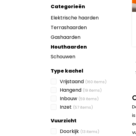
Categorieën
Elektrische haarden
Terrashaarden
Gashaarden
Houthaarden
Schouwen
Type kachel
Vrijstaand
(160 items)
Hangend
(19 items)
O
Inbouw
(59 items)
Inzet
D
(57 items)
i
Vuurzicht
e
Doorkijk
(13 items)
v