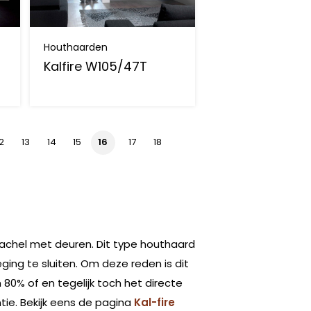
Houthaarden
Kalfire W105/47T
12
13
14
15
16
17
18
achel met deuren. Dit type houthaard
ing te sluiten. Om deze reden is dit
0% of en tegelijk toch het directe
ntie. Bekijk eens de pagina
Kal-fire