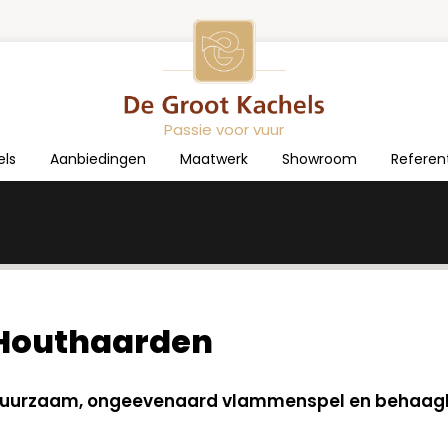
Passie voor vuur
els
Aanbiedingen
Maatwerk
Showroom
Referen
Houthaarden
uurzaam, ongeevenaard vlammenspel en behaagl