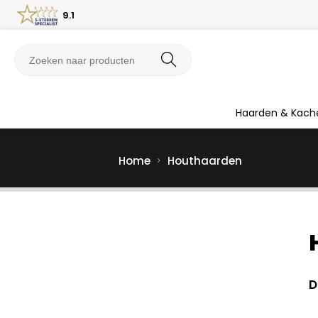
9.1
Haarden & Kach
Home
Houthaarden
D