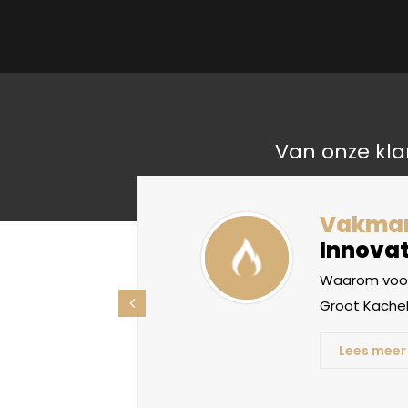
Van onze kla
liteit
Vakma
Innovat
oorden, maar
Waarom voor
ht betekenis
Groot Kachel
Lees meer