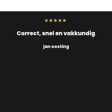
Score:
10
uit
10
Correct, snel en vakkundig
jan oosting