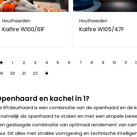
Houthaarden
Houthaarden
Kalfire W100/61F
Kalfire W105/47F
1
2
3
4
5
6
7
8
9
10
11
19
20
21
22
penhaard en kachel in 1?
e liftdeurhaard is een combinatie van de openhaard en de k
s namelijk als openhaard te stoken en met een simpele beweg
en geslaagde combinatie van optimaal rendement van ruim 8
uur. Dit alles met strakke vormgeving en technische intellige