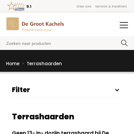
9.1
Over ons
Service & Kwaliteit
Passie voor vuur
Home
Terrashaarden
Filter
Terrashaarden
Geen 13- in- dozijn terrashaard bij De