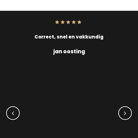
Score:
10
uit
10
Correct, snel en vakkundig
jan oosting