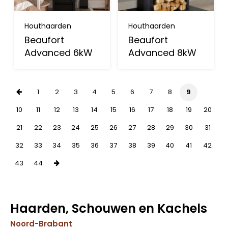
Houthaarden
Houthaarden
Beaufort
Beaufort
Advanced 6kW
Advanced 8kW
1
2
3
4
5
6
7
8
9
10
11
12
13
14
15
16
17
18
19
20
21
22
23
24
25
26
27
28
29
30
31
32
33
34
35
36
37
38
39
40
41
42
43
44
Haarden, Schouwen en Kachels
Noord-Brabant