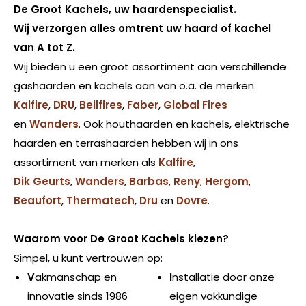
De Groot Kachels, uw haardenspecialist.
Wij verzorgen alles omtrent uw haard of kachel
van A tot Z.
Wij bieden u een groot assortiment aan verschillende
gashaarden en kachels aan van o.a. de merken
Kalfire
,
DRU
,
Bellfires
,
Faber
,
Global Fires
en
Wanders
. Ook houthaarden en kachels, elektrische
haarden en terrashaarden hebben wij in ons
assortiment van merken als
Kalfire
,
Dik Geurts
,
Wanders
,
Barbas
,
Reny
,
Hergom
,
Beaufort
,
Thermatech
,
Dru
en
Dovre
.
Waarom voor De Groot Kachels kiezen?
Simpel, u kunt vertrouwen op:
V
akmanschap en
I
nstallatie door onze
innovatie sinds 1986
eigen vakkundige