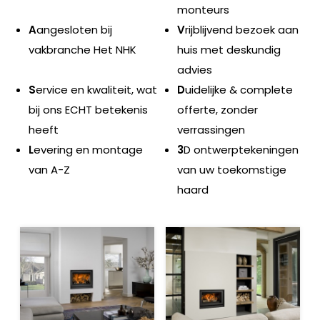
monteurs
A
angesloten bij
V
rijblijvend bezoek aan
vakbranche Het NHK
huis met deskundig
advies
S
ervice en kwaliteit, wat
D
uidelijke & complete
bij ons ECHT betekenis
offerte, zonder
heeft
verrassingen
L
evering en montage
3
D ontwerptekeningen
van A-Z
van uw toekomstige
haard