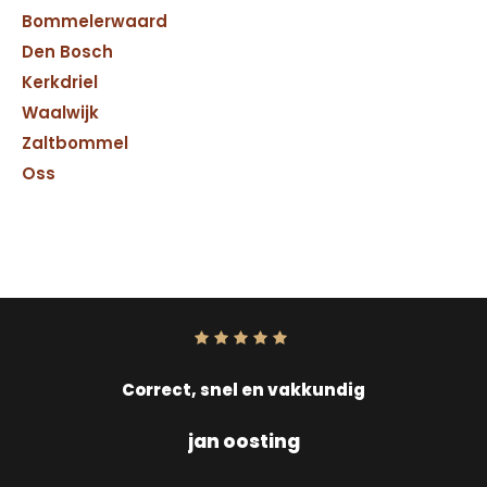
Bommelerwaard
Den Bosch
Kerkdriel
Waalwijk
Zaltbommel
Oss
Score:
10
uit
10
Correct, snel en vakkundig
jan oosting